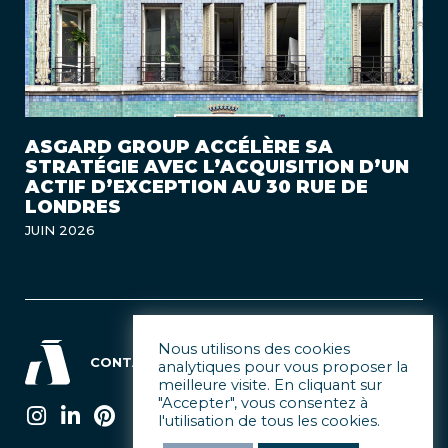
ASGARD GROUP ACCÉLÈRE SA
STRATÉGIE AVEC L’ACQUISITION D’UN
ACTIF D’EXCEPTION AU 30 RUE DE
LONDRES
JUIN 2026
Nous utilisons des cookies
CONTACT
MENTIONS LÉGALES & CGU
analytiques pour vous proposer la
meilleure visite. En cliquant sur
"Accepter", vous consentez à
l'utilisation de tous les cookies.