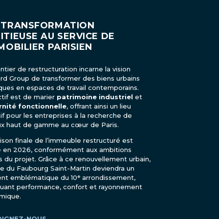
 TRANSFORMATION
ITIEUSE AU SERVICE DE
MOBILIER PARISIEN
ntier de restructuration incarne la vision
rd Group de transformer des biens urbains
iques en espaces de travail contemporains.
ctif est de marier
patrimoine industriel
et
nité fonctionnelle
, offrant ainsi un lieu
tif pour les entreprises à la recherche de
x haut de gamme au cœur de Paris.
raison finale de l’immeuble restructuré est
e en 2026, conformément aux ambitions
les du projet. Grâce à ce renouvellement urbain,
rue du Faubourg Saint-Martin deviendra un
nt emblématique du 10ᵉ arrondissement,
uant performance, confort et rayonnement
mique.
OIGNEZ-NOUS