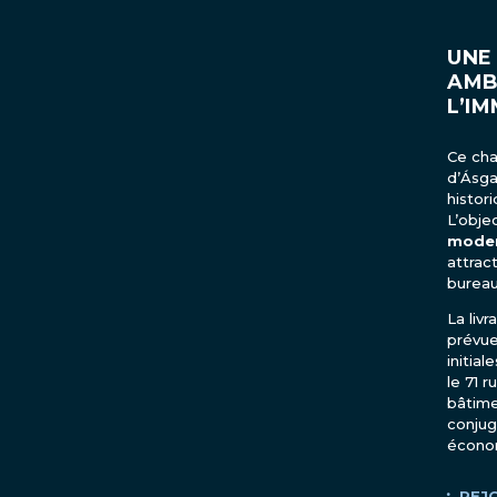
UNE
AMB
L’IM
Ce cha
d’Ásga
histor
L’obje
moder
attrac
bureau
La liv
prévu
initia
le 71 
bâtime
conjug
écono
REJ