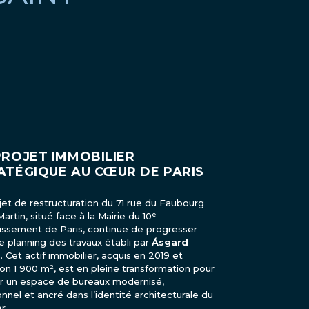
PROJET IMMOBILIER
ATÉGIQUE AU CŒUR DE PARIS
jet de restructuration du 71 rue du Faubourg
artin, situé face à la Mairie du 10ᵉ
issement de Paris, continue de progresser
le planning des travaux établi par
Ásgard
p
. Cet actif immobilier, acquis en 2019 et
ron 1 900 m², est en pleine transformation pour
r un espace de bureaux modernisé,
onnel et ancré dans l’identité architecturale du
r.