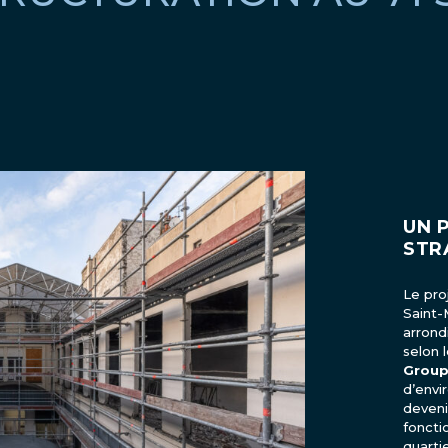
UN 
STR
Le pro
Saint-M
arrond
selon 
Grou
d’envi
deveni
foncti
quartie