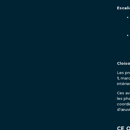
Escali
Cloiso
Les p
1
, mar
intérie
Ces av
les ph
coordi
d’œuvr
CE 