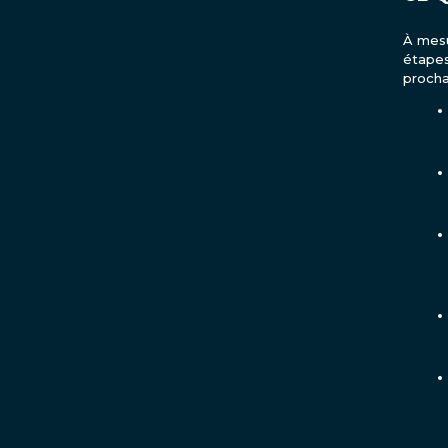
À mesu
étapes
procha