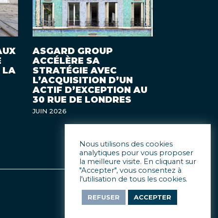
AUX
ASGARD GROUP
E
ACCÉLÈRE SA
 LA
STRATÉGIE AVEC
L’ACQUISITION D’UN
ACTIF D’EXCEPTION AU
30 RUE DE LONDRES
JUIN 2026
Nous utilisons des cookies
analytiques pour vous proposer
la meilleure visite. En cliquant sur
"Accepter", vous consentez à
l'utilisation de tous les cookies.
REFUSER
ACCEPTER