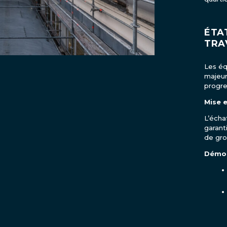
ÉTA
TRA
Les éq
majeur
progre
Mise 
L’écha
garant
de gro
Démol