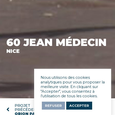
60 JEAN MÉDECIN
NICE
Nous utilisons des cookies
analytiques pour vous proposer la
meilleure visite. En cliquant sur
"Accepter", vous consentez à
l'utilisation de tous les cookies.
PROJET
PROJET SUIVANT
REFUSER
ACCEPTER
PRÉCÉDENT
EUROPA
ORION PARC MAIL